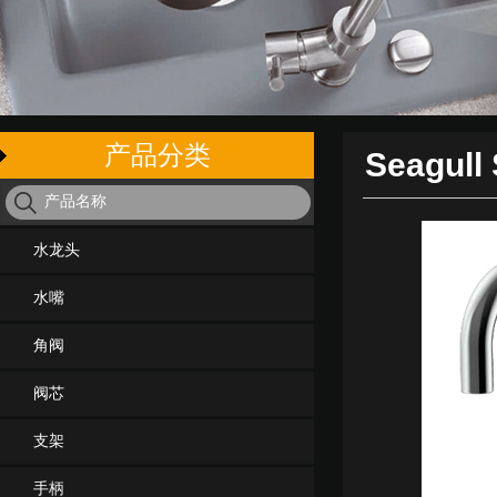
产品分类
Seagull 
水龙头
水嘴
角阀
阀芯
支架
手柄