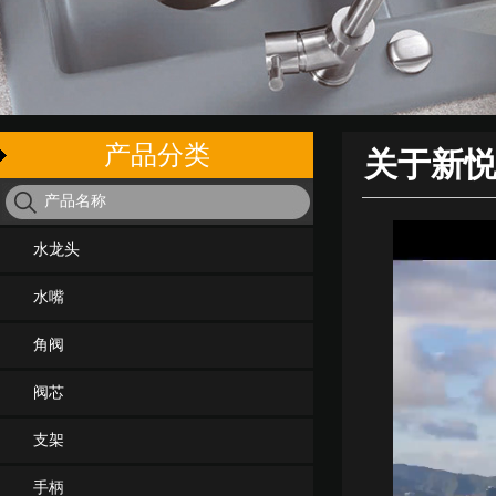
产品分类
关于新
水龙头
水嘴
角阀
阀芯
支架
手柄